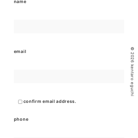
name
© 2026 kentaro eguchi
email
confirm email address.
phone