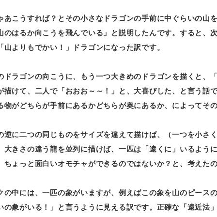
ゃあこうすれば？とその小さなドラゴンの手前に中ぐらいの山
山のはるか向こうを飛んでいる」と説明したんです。すると、
「山よりもでかい！」ドラゴンになった訳です。
のドラゴンの向こうに、もう一つ大きめのドラゴンを描くと、
が描けて、二人で「おおお～～！」と、大喜びした、と言う話
る物がどちらが手前にあるかどちらが奥にあるか、によってそ
の逆に二つの同じものをサイズを違えて描けば、（一つを小さ
。大きさの違う龍を並列に描けば、一匹は「遠くに」いるよう
、ちょっと面白いオモチャができるのではないか？と、考えた
クの中には、一匹の象がいますが、例えばこの象を山のピースの
いの象がいる！」と言うように見える訳です。正確な「遠近法